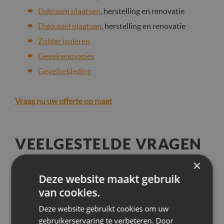
Dakraam plaatsen
, herstelling en renovatie
Dakkapel plaatsen
, herstelling en renovatie
Zolder isoleren
Gevelrenovaties
Gevelbekleding
Vraag nu uw offerte op maat
VEELGESTELDE VRAGEN
×
Wat kost een dakwerker per uur?
Deze website maakt gebruik
van cookies.
Deze website gebruikt cookies om uw
Hoeveel kost dakwerken per m²?
gebruikerservaring te verbeteren. Door