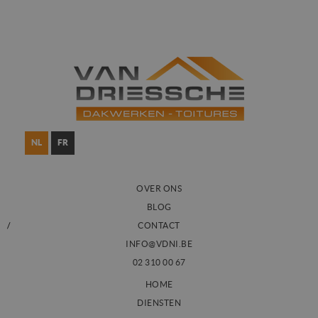
NL
FR
OVER ONS
BLOG
CONTACT
INFO@VDNI.BE
02 310 00 67
HOME
DIENSTEN