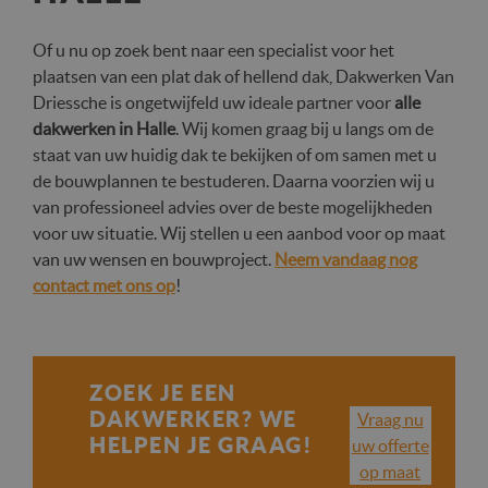
Of u nu op zoek bent naar een specialist voor het
Strikt noodzakelijk
Prestatie
Targeting
plaatsen van een plat dak of hellend dak, Dakwerken Van
Driessche is ongetwijfeld uw ideale partner voor
alle
Functioneel
Niet-geclassificeerd
dakwerken in Halle
. Wij komen graag bij u langs om de
Strikt noodzakelijke cookies maken de
staat van uw huidig dak te bekijken of om samen met u
kernfunctionaliteiten van de website mogelijk, zoals
gebruikersaanmelding en accountbeheer. De
de bouwplannen te bestuderen. Daarna voorzien wij u
website kan niet goed worden gebruikt zonder de
van professioneel advies over de beste mogelijkheden
strikt noodzakelijke cookies.
voor uw situatie. Wij stellen u een aanbod voor op maat
Aanbieder /
Naam
Vervaldatum
Omschr
van uw wensen en bouwproject.
Neem vandaag nog
Domein
contact met ons op
!
CookieScriptConsent
1 maand
Deze c
CookieScript
wordt 
www.dakwerken-
door d
vandriessche.be
Script.
om de
cookie
van be
ZOEK JE EEN
onthou
DAKWERKER? WE
cookie
Vraag nu
van Co
HELPEN JE GRAAG!
uw offerte
Script.
noodza
op maat
correct