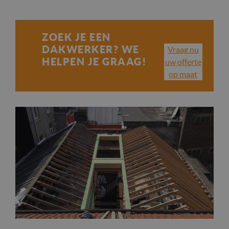
ZOEK JE EEN
DAKWERKER? WE
Vraag nu
HELPEN JE GRAAG!
uw offerte
op maat