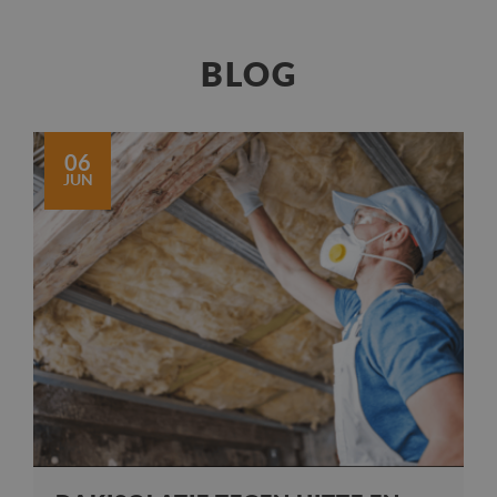
BLOG
06
JUN