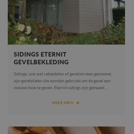
goede werking va
deze website.
_fbp
3 maanden
Gebruikt door
Meta Platform
Facebook om een
Inc.
reeks
.dakwerken-
advertentieproduc
vandriessche.be
te leveren, zoals
realtime bieden va
externe adverteerd
SIDINGS ETERNIT
GEVELBEKLEDING
Sidings, ook wel rabatdelen of gevelstroken genoemd,
zijn gevelplaten die worden gebruikt om de gevel een
nieuwe look te geven. Eternit sidings zijn gemaakt…
MEER INFO