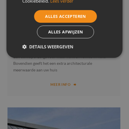
Cookiebeleid.
Lees verder
ALLES ACCEPTEREN
ALLES AFWIJZEN
DAKKAPEL
DETAILS WEERGEVEN
Een dakkapel zorgt voor meer licht en ruimte in huis.
Strikt
Prestatie
Targeting
noodzakelijk
Bovendien geeft het een extra architecturale
meerwaarde aan uw huis
MEER INFO
Functioneel
Niet-
geclassificeerd