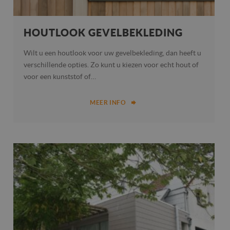
mijn Microsoft als
.bing.com
een unieke
gebruikers-ID. Het
kan worden ingest
HOUTLOOK GEVELBEKLEDING
door ingesloten
microsoft-scripts.
Algemeen wordt
Wilt u een houtlook voor uw gevelbekleding, dan heeft u
aangenomen dat h
synchroniseert tus
verschillende opties. Zo kunt u kiezen voor echt hout of
veel verschillende
voor een kunststof of…
Microsoft-domeine
waardoor gebruike
kunnen worden
gevolgd.
MEER INFO
MR
7 dagen
Dit is een Microsof
Microsoft
MSN 1st party coo
Corporation
die we gebruiken 
.c.clarity.ms
het gebruik van de
website voor inter
analyses te meten.
MR
7 dagen
Dit is een Microsof
Microsoft
MSN 1st party coo
Corporation
die we gebruiken 
.c.bing.com
het gebruik van de
website voor inter
analyses te meten.
SRM_B
1 jaar
Dit is een Microsof
Microsoft
MSN 1st party coo
Corporation
die zorgt voor de
.c.bing.com