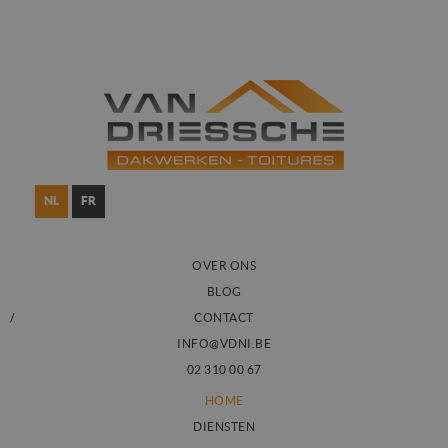
NL
FR
OVER ONS
BLOG
CONTACT
INFO@VDNI.BE
02 310 00 67
HOME
DIENSTEN