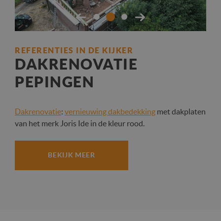
REFERENTIES IN DE KIJKER
RE
DAKRENOVATIE
PEPINGEN
O
Dakrenovatie
:
vernieuwing dakbedekking
met dakplaten
Da
van het merk Joris Ide in de kleur rood.
he
He
BEKIJK MEER
Re
De
de