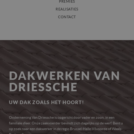
DAKISOLATIE
PREMIES
REALISATIES
DAKRENOVATIE
CONTACT
HELLENDE DAKEN
PLATTE DAKEN
GEVELBEKLEDING
DAKRAMEN
DAKKAPEL
ZOLDER ISOLEREN
DAKWERKEN VAN
DRIESSCHE
UW DAK ZOALS HET HOORT!
Onderneming Van Driessche is opgericht door vader en zoon, in een
familiale sfeer. Onze zaakvoerder bevindt zich dagelijks op de werf. Bent u
op zoek naar een dakwerker in de regio Brussel-Halle-Vilvoorde of Waals-