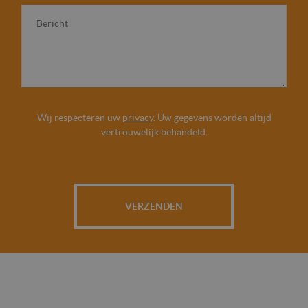
s
B
t
e
e
r
n
i
c
h
t
*
Wij respecteren uw
privacy
. Uw gegevens worden altijd
vertrouwelijk behandeld.
VERZENDEN