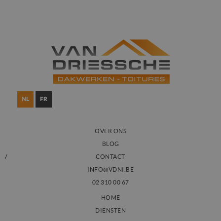
NL
FR
OVER ONS
BLOG
CONTACT
INFO@VDNI.BE
02 310 00 67
HOME
DIENSTEN