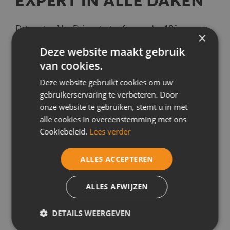
EXPERT IN ALLE DAKEN
Dakwerken Van Driessche heeft
meer dan 10 jaar
×
ervaring
met een ruime verscheidenheid aan
dakwerken
Deze website maakt gebruik
in Dilbeek
en de omliggende regio. Dit zijn de diensten en
van cookies.
services die we voor u kunnen realiseren:
Deze website gebruikt cookies om uw
gebruikerservaring te verbeteren. Door
Platte daken plaatsen, herstellen en renoveren
onze website te gebruiken, stemt u in met
Hellende daken plaatsen, herstellen en renoveren
alle cookies in overeenstemming met ons
Dakonderhoud en ontmossing van daken
Cookiebeleid.
Lees verder
Dakkapel plaatsen
, herstellen en renoveren
Dakraam plaatsen
, herstellen en renoveren
ALLES ACCEPTEREN
Zinkwerken
aan gevels en daken
ALLES AFWIJZEN
Bekleding en
renovatie van gevels
Zolderisolatie
DETAILS WEERGEVEN