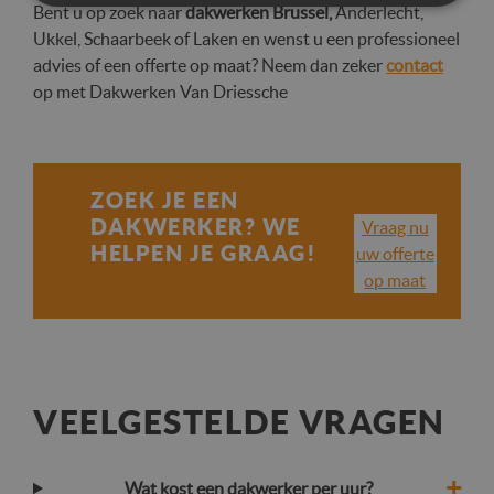
Strikt
Prestatie
Targeting
Bent u op zoek naar
dakwerken Brussel,
Anderlecht,
noodzakelijk
Ukkel, Schaarbeek of Laken en wenst u een professioneel
advies of een offerte op maat? Neem dan zeker
contact
op met Dakwerken Van Driessche
Functioneel
Niet-
geclassificeerd
ZOEK JE EEN
DAKWERKER? WE
Vraag nu
HELPEN JE GRAAG!
uw offerte
op maat
Strikt noodzakelijk
Prestatie
Targeting
Functioneel
Niet-geclassificeerd
Strikt noodzakelijke cookies maken de
kernfunctionaliteiten van de website mogelijk, zoals
gebruikersaanmelding en accountbeheer. De
website kan niet goed worden gebruikt zonder de
VEELGESTELDE VRAGEN
strikt noodzakelijke cookies.
Aanbieder /
Naam
Vervaldatum
Omschr
Domein
Wat kost een dakwerker per uur?