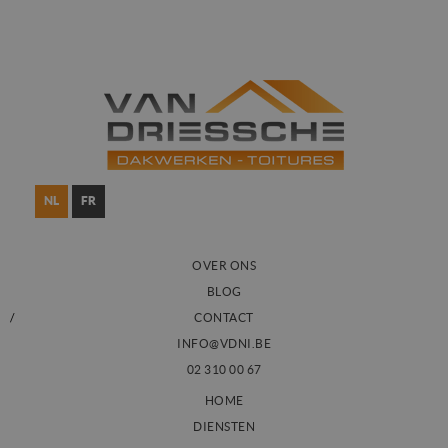
NL
FR
OVER ONS
BLOG
CONTACT
INFO@VDNI.BE
02 310 00 67
HOME
DIENSTEN