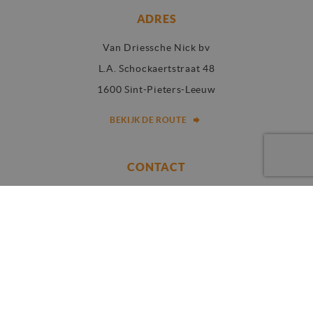
ADRES
Van Driessche Nick bv
L.A. Schockaertstraat 48
1600 Sint-Pieters-Leeuw
BEKIJK DE ROUTE
CONTACT
Telefoon:
02 310 00 67
E-mail:
info@vdni.be
DIENSTEN
Dakwerken Vlaams-Brabant