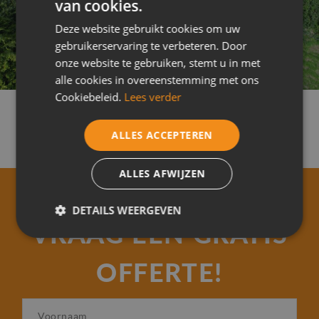
van cookies.
Deze website gebruikt cookies om uw
gebruikerservaring te verbeteren. Door
onze website te gebruiken, stemt u in met
alle cookies in overeenstemming met ons
Cookiebeleid.
Lees verder
ALLES ACCEPTEREN
ALLES AFWIJZEN
DETAILS WEERGEVEN
VRAAG EEN GRATIS
Strikt
Prestatie
Targeting
noodzakelijk
OFFERTE!
V
Functioneel
Niet-
o
geclassificeerd