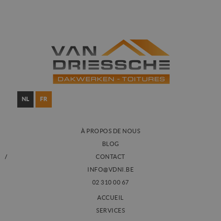
NL
FR
À PROPOS DE NOUS
BLOG
CONTACT
INFO@VDNI.BE
02 310 00 67
ACCUEIL
SERVICES