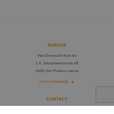
deze website.
_fbp
3 maanden
Gebruikt door
Meta Platform
Facebook om een
Inc.
reeks
.dakwerken-
advertentieproduc
vandriessche.be
te leveren, zoals
realtime bieden va
externe adverteerd
ADRESSE
Van Driessche Nick bv
L.A. Schockaertstraat 48
1600 Sint-Pieters-Leeuw
VOIR L’ITINÉRAIRE
CONTACT
Telefoon:
02 310 00 67