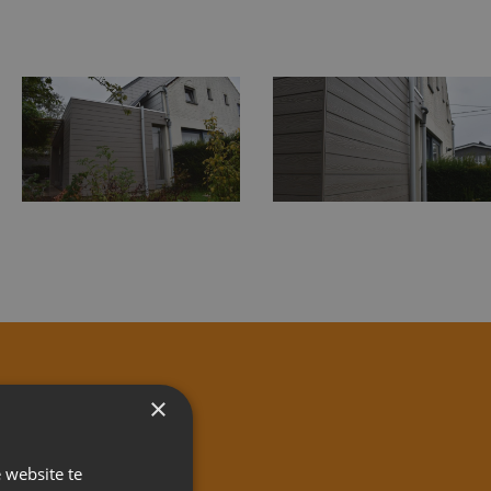
×
UIT!
 website te