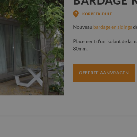
BARDAGE K
KORBEEK-DIJLE
Nouveau
bardage en sidings
de
Placement d’un isolant de la 
80mm.
OFFERTE AANVRAGEN