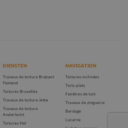
ken om het gebruik
ken om het gebruik
 de goede werking
en te leveren,
DIENSTEN
NAVIGATION
Travaux de toiture Brabant
Toitures inclinées
flamand
Toits plats
Toitures Bruxelles
Fenêtres de toit
Travaux de toiture Jette
Travaux de zinguerie
Travaux de toiture
Bardage
Anderlecht
Lucarne
Toitures Hal