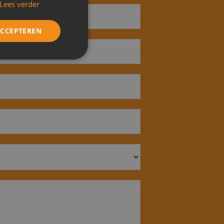
Lees verder
ACCEPTEREN
Niet-
geclassificeerd
rd
elding en
cript.com-service
nthouden. De
zakelijk om correct