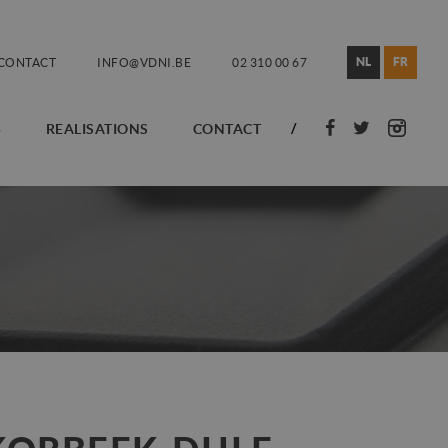
NL
FR
CONTACT
INFO@VDNI.BE
02 310 00 67
5
REALISATIONS
CONTACT