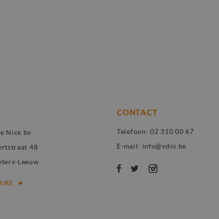
gevolgd.
7 dagen
Dit is een Microsoft MSN 1st party cookie die we gebrui
soft
van de website voor interne analyses te meten.
ration
rity.ms
7 dagen
Dit is een Microsoft MSN 1st party cookie die we gebrui
soft
van de website voor interne analyses te meten.
ration
ng.com
1 jaar
Dit is een Microsoft MSN 1st party cookie die zorgt voor
soft
van deze website.
ration
ng.com
3 maanden
Gebruikt door Facebook om een reeks advertentieproduct
 Platform
zoals realtime bieden van externe adverteerders
CONTACT
erken-
iessche.be
Telefoon:
02 310 00 67
e Nick bv
E-mail:
info@vdni.be
ertstraat 48
eters-Leeuw
RAIRE